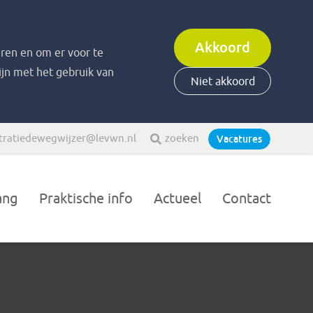
Akkoord
ren en om er voor te
zijn met het gebruik van
Niet akkoord
tratiedewegwijzer@levwn.nl
zoeken
Vacatures
ang
Praktische info
Actueel
Contact