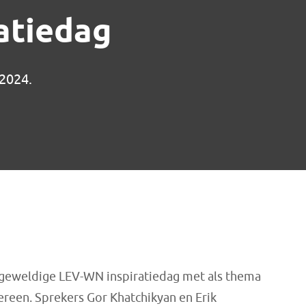
atiedag
 2024.
n geweldige LEV-WN inspiratiedag met als thema
ereen. Sprekers Gor Khatchikyan en Erik