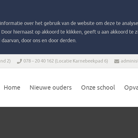
nformatie over het gebruik van de website om deze te analyse
. Door hiernaast op akkoord te klikken, geeft u aan akkoord te 
 daarvan, door ons en door derden.
nd 2)
078 – 20 40 162
(Locatie Karnebeekpad 6)
adminis
Home
Nieuwe ouders
Onze school
Opv