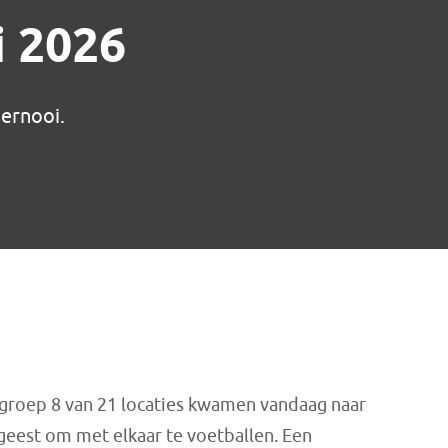
 2026
oernooi.
 groep 8 van 21 locaties kwamen vandaag naar
eest om met elkaar te voetballen. Een