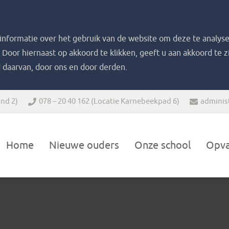
nformatie over het gebruik van de website om deze te analyse
. Door hiernaast op akkoord te klikken, geeft u aan akkoord te 
 daarvan, door ons en door derden.
nd 2)
078 – 20 40 162
(Locatie Karnebeekpad 6)
adminis
Home
Nieuwe ouders
Onze school
Opv