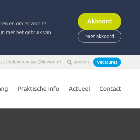
Akkoord
ren en om er voor te
zijn met het gebruik van
Niet akkoord
tratiedewegwijzer@levwn.nl
zoeken
Vacatures
ang
Praktische info
Actueel
Contact